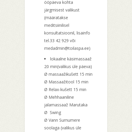
ööpäeva kohta
järgmisest valikust
(määratakse
meditsiinilisel
konsultatsioonil, lisainfo
tel.33 42 929 või
medadmin@toilaspa.ee)
lokaalne käsimassaaž
20 min(valikus üle päeva)
Ø massaažikušett 15 min
Ø Massaažitool 15 min
Ø Relax-kušett 15 min
Ø Mehhaaniline
jalamassaaž Marutaka
Ø Swing
Ø Vann Surnumere
soolaga (valikus üle