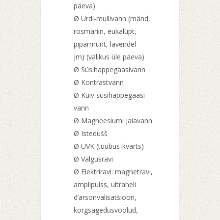
päeva)
Ø Ürdi-mullivann (mänd,
rosmariin, eukalüpt,
piparmünt, lavendel
jm) (valikus üle päeva)
Ø Süsihappegaasivann
Ø Kontrastvann
Ø Kuiv süsihappegaasi
vann
Ø Magneesiumi jalavann
Ø Istedušš
Ø UVK (tuubus-kvarts)
Ø Valgusravi
Ø Elektriravi: magnetravi,
amplipulss, ultraheli
d’arsonvalisatsioon,
kõrgsagedusvoolud,