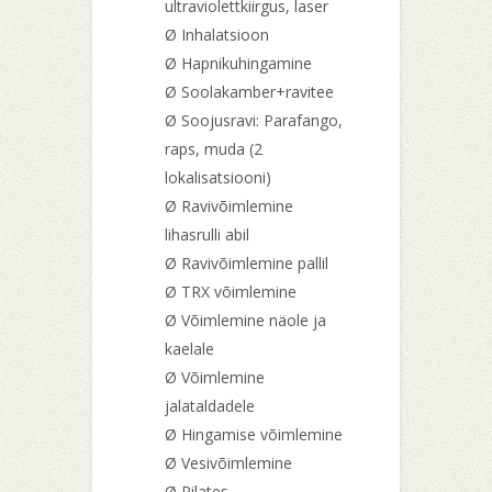
ultraviolettkiirgus, laser
Ø Inhalatsioon
Ø Hapnikuhingamine
Ø Soolakamber+ravitee
Ø Soojusravi: Parafango,
raps, muda (2
lokalisatsiooni)
Ø Ravivõimlemine
lihasrulli abil
Ø Ravivõimlemine pallil
Ø TRX võimlemine
Ø Võimlemine näole ja
kaelale
Ø Võimlemine
jalataldadele
Ø Hingamise võimlemine
Ø Vesivõimlemine
Ø Pilates