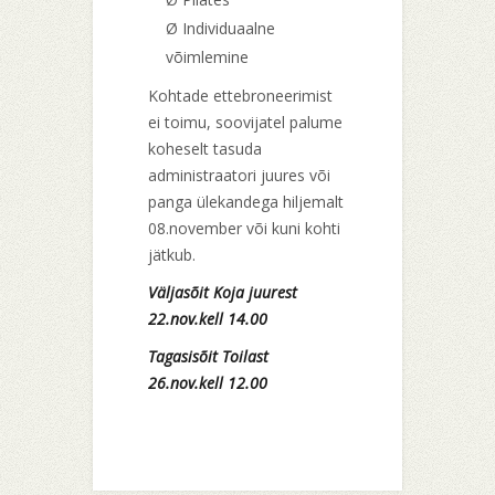
Ø Individuaalne
võimlemine
Kohtade ettebroneerimist
ei toimu, soovijatel palume
koheselt tasuda
administraatori juures või
panga ülekandega hiljemalt
08.november või kuni kohti
jätkub.
Väljasõit Koja juurest
22.nov.kell 14.00
Tagasisõit Toilast
26.nov.kell 12.00