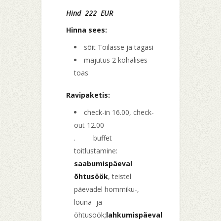
Hind 222 EUR
Hinna sees:
sõit Toilasse ja tagasi
majutus 2 kohalises
toas
Ravipaketis:
check-in 16.00, check-
out 12.00
. buffet
toitlustamine:
saabumispäeval
õhtusöök
, teistel
päevadel hommiku-,
lõuna- ja
õhtusöök;
lahkumispäeval