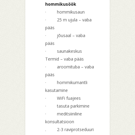
hommikusöök
· hommikusaun
· 25 m ujula – vaba
pääs
· jõusaal – vaba
pääs
· saunakeskus
Termid – vaba pääs
· aroomituba – vaba
pääs
· hommikumantli
kasutamine
· WiFi fuajees
· tasuta parkimine
· meditsiiniline
konsultatsioon
. 2-3 raviprotseduuri