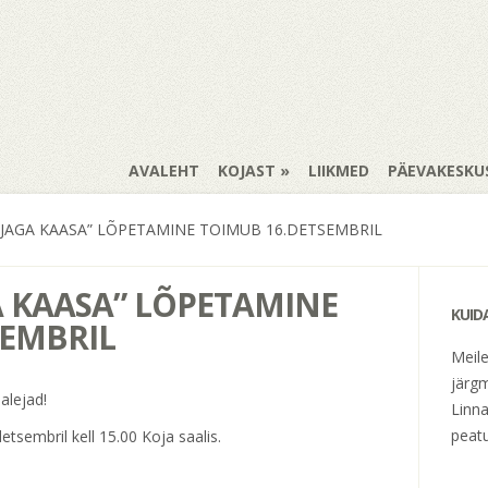
AVALEHT
KOJAST
LIIKMED
PÄEVAKESKU
AJAGA KAASA” LÕPETAMINE TOIMUB 16.DETSEMBRIL
A KAASA” LÕPETAMINE
KUID
SEMBRIL
Meil
järgm
alejad!
Linna
peatu
tsembril kell 15.00 Koja saalis.