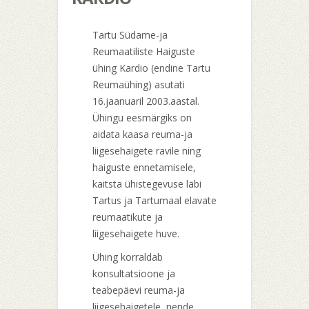
Tartu Südame-ja
Reumaatiliste Haiguste
ühing Kardio (endine Tartu
Reumaühing) asutati
16.jaanuaril 2003.aastal.
Ühingu eesmärgiks on
aidata kaasa reuma-ja
liigesehaigete ravile ning
haiguste ennetamisele,
kaitsta ühistegevuse läbi
Tartus ja Tartumaal elavate
reumaatikute ja
liigesehaigete huve.
Ühing korraldab
konsultatsioone ja
teabepäevi reuma-ja
liigesehaigetele, nende