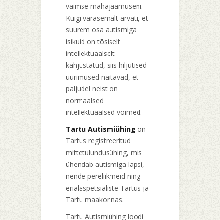
vaimse mahajäämuseni.
Kuigi varasemalt arvati, et
suurem osa autismiga
isikuid on tõsiselt
intellektuaalselt
kahjustatud, siis hiljutised
uurimused näitavad, et
paljudel neist on
normaalsed
intellektuaalsed võimed.
Tartu Autismiühing
on
Tartus registreeritud
mittetulundusühing, mis
ühendab autismiga lapsi,
nende pereliikmeid ning
erialaspetsialiste Tartus ja
Tartu maakonnas.
Tartu Autismiühing loodi