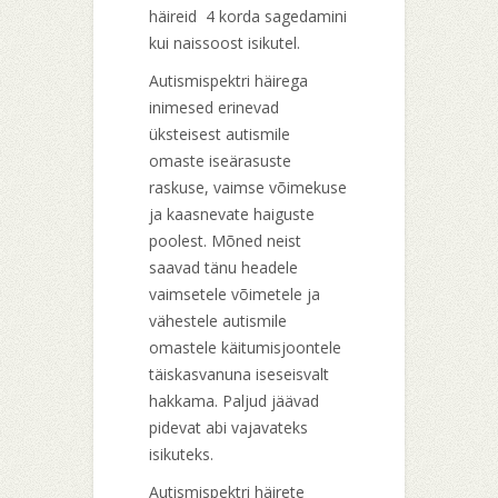
häireid 4 korda sagedamini
kui naissoost isikutel.
Autismispektri häirega
inimesed erinevad
üksteisest autismile
omaste iseärasuste
raskuse, vaimse võimekuse
ja kaasnevate haiguste
poolest. Mõned neist
saavad tänu headele
vaimsetele võimetele ja
vähestele autismile
omastele käitumisjoontele
täiskasvanuna iseseisvalt
hakkama. Paljud jäävad
pidevat abi vajavateks
isikuteks.
Autismispektri häirete