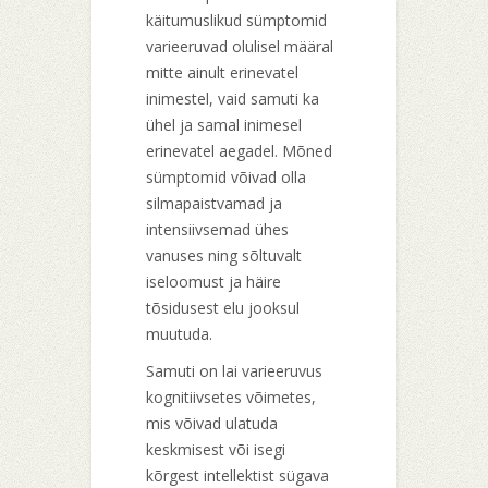
käitumuslikud sümptomid
varieeruvad olulisel määral
mitte ainult erinevatel
inimestel, vaid samuti ka
ühel ja samal inimesel
erinevatel aegadel. Mõned
sümptomid võivad olla
silmapaistvamad ja
intensiivsemad ühes
vanuses ning sõltuvalt
iseloomust ja häire
tõsidusest elu jooksul
muutuda.
Samuti on lai varieeruvus
kognitiivsetes võimetes,
mis võivad ulatuda
keskmisest või isegi
kõrgest intellektist sügava