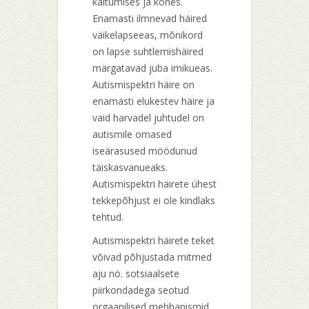
käitumises ja kõnes.
Enamasti ilmnevad häired
väikelapseeas, mõnikord
on lapse suhtlemishäired
märgatavad juba imikueas.
Autismispektri häire on
enamasti elukestev häire ja
vaid harvadel juhtudel on
autismile omased
iseärasused möödunud
täiskasvanueaks.
Autismispektri häirete ühest
tekkepõhjust ei ole kindlaks
tehtud.
Autismispektri häirete teket
võivad põhjustada mitmed
aju nö. sotsiaalsete
piirkondadega seotud
orgaanilised mehhanismid.