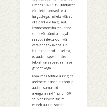
Umbes 10–15 %-l juhtudest
võib leida seosed teiste
haigustega, milleks võivad
olla pärilikud haigused,
kromosoomihäired, enne
sündi või sünnituse ajal
saadud infektsioon või
varajane toksikoos. On
leitud tõendeid ka sellest,
et autismispektri häire
tekkel on seosed inimese
geneetikaga.
Maailmas tehtud uuringute
andmetel esineb autismi ja
autismisarnaseid
arenguhäireid 1 juhul 150-
st. Meessoost isikutel
esineb autismispektri