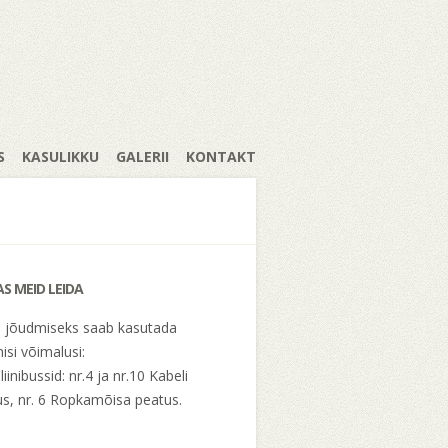
S
KASULIKKU
GALERII
KONTAKT
AS MEID LEIDA
e jõudmiseks saab kasutada
isi võimalusi:
liinibussid: nr.4 ja nr.10 Kabeli
s, nr. 6 Ropkamõisa peatus.