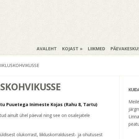
AVALEHT
KOJAST
LIIKMED
PÄEVAKESKU
IKLUSKOHVIKUSSE
USKOHVIKUSSE
KUID
Meil
Tartu Puuetega Inimeste Kojas
(Rahu 8, Tartu)
järgm
ud ainult ühel päeval ning see on osalejatele
Linna
peatu
üldisest olukorrast, liikluskorraldusest- ja ohutusest