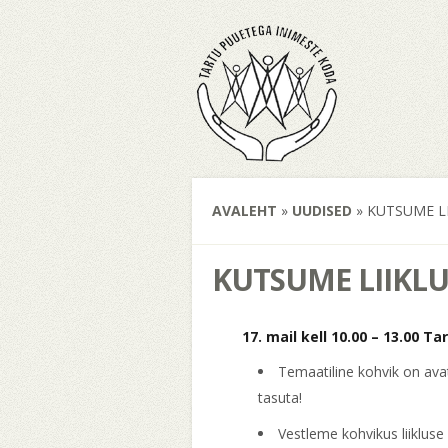
AVALEHT
»
UUDISED
»
KUTSUME LI
KUTSUME LIIKL
17. mail kell 10.00 – 13.00 
Temaatiline kohvik on avat
tasuta!
Vestleme kohvikus liikluse 