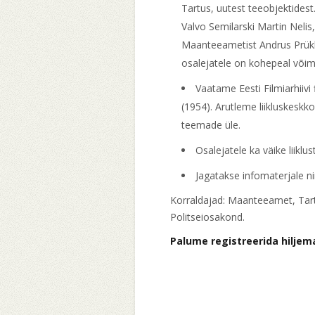
Tartus, uutest teeobjektidest
Valvo Semilarski Martin Nelis
Maanteeametist Andrus Prükk,
osalejatele on kohepeal võima
Vaatame Eesti Filmiarhiivi
(1954). Arutleme liikluskeskk
teemade üle.
Osalejatele ka väike liiklus
Jagatakse infomaterjale n
Korraldajad: Maanteeamet, Tart
Politseiosakond.
Palume registreerida hiljema