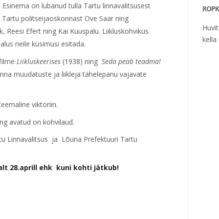
. Esinema on lubanud tulla Tartu linnavalitsusest
ROPK
, Tartu politseijaoskonnast Ove Saar ning
Huvi
 Reesi Efert ning Kai Kuuspalu. Liikluskohvikus
kella
lus neile küsimusi esitada.
 filme
Liikluskeerises
(1938) ning
Seda peab teadma!
onna muudatuste ja liikleja tähelepanu vajavate
teemaline viktoriin.
ing avatud on kohvilaud.
u Linnavalitsus ja Lõuna Prefektuuri Tartu
lt 28.aprill ehk kuni kohti jätkub!