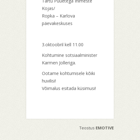
Tartu Puuetega Inimeste
Kojas/
Ropka – Karlova
päevakeskuses
3.oktoobril kell 11.00
Kohtumine sotsiaalminister
Karmen Jolleriga.
Ootame kohtumisele kõiki
huvilisi!
Võimalus esitada küsimusi!
Teostus
EMOTIVE