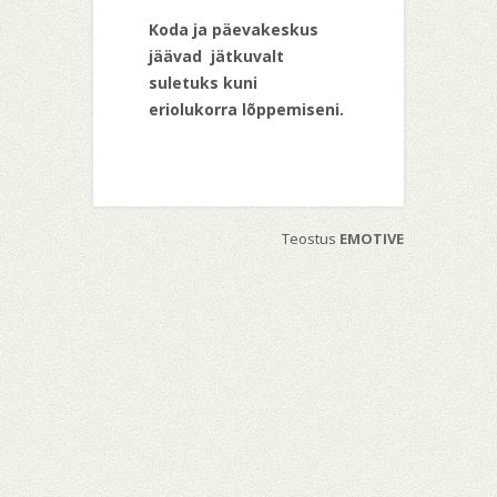
Koda ja päevakeskus
jäävad jätkuvalt
suletuks kuni
eriolukorra lõppemiseni.
Teostus
EMOTIVE