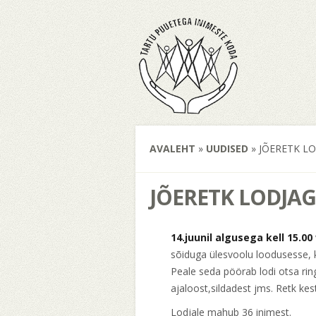
AVALEHT
»
UUDISED
»
JÕERETK LO
JÕERETK LODJAG
14.juunil algusega kell 15.00
sõiduga ülesvoolu loodusesse, 
Peale seda pöörab lodi otsa ring
ajaloost,sildadest jms. Retk kes
Lodjale mahub 36 inimes