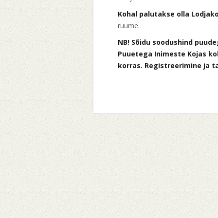
Kohal palutakse olla Lodjako
ruume.
NB! Sõidu soodushind puude
Puuetega Inimeste Kojas ko
korras. Registreerimine ja t