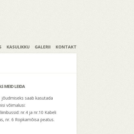
S
KASULIKKU
GALERII
KONTAKT
AS MEID LEIDA
e jõudmiseks saab kasutada
isi võimalusi:
liinibussid: nr.4 ja nr.10 Kabeli
s, nr. 6 Ropkamõisa peatus.