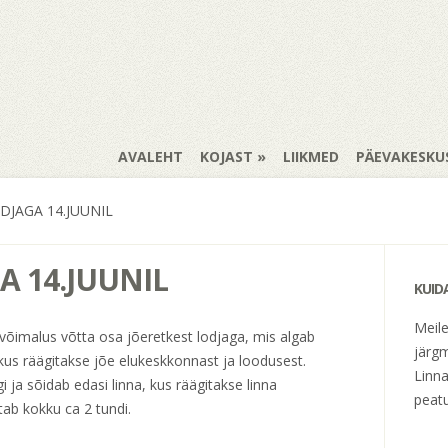
AVALEHT
KOJAST
LIIKMED
PÄEVAKESKU
DJAGA 14.JUUNIL
A 14.JUUNIL
KUID
Meil
võimalus võtta osa jõeretkest lodjaga, mis algab
järgm
kus räägitakse jõe elukeskkonnast ja loodusest.
Linna
i ja sõidab edasi linna, kus räägitakse linna
peatu
tab kokku ca 2 tundi.
t.