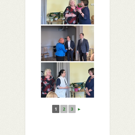
1
2
3
►