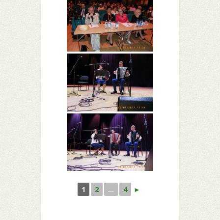
1
2
...
4
►