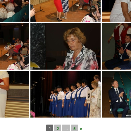
1
2
...
5
►