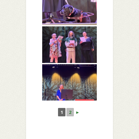
1
2
►