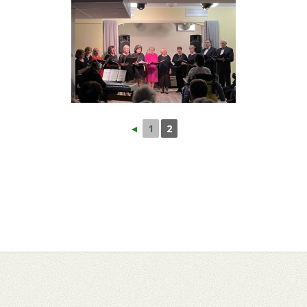
◄
1
2