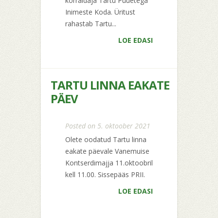
korraldaja Tartu Puuetega
Inimeste Koda. Üritust
rahastab Tartu...
LOE EDASI
TARTU LINNA EAKATE
PÄEV
Posted on 5. oktoober 2021
Olete oodatud Tartu linna
eakate päevale Vanemuise
Kontserdimajja 11.oktoobril
kell 11.00. Sissepääs PRII.
LOE EDASI