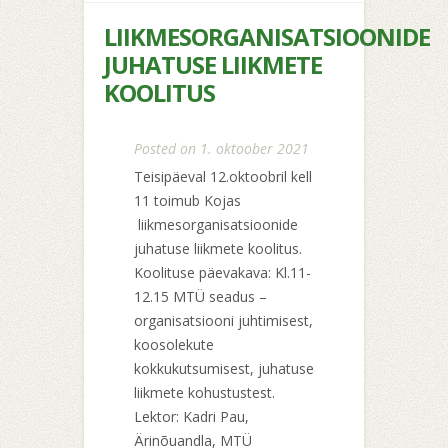
LIIKMESORGANISATSIOONIDE
JUHATUSE LIIKMETE
KOOLITUS
Posted on 1. oktoober 2021
Teisipäeval 12.oktoobril kell
11 toimub Kojas
liikmesorganisatsioonide
juhatuse liikmete koolitus.
Koolituse päevakava: Kl.11-
12.15 MTÜ seadus –
organisatsiooni juhtimisest,
koosolekute
kokkukutsumisest, juhatuse
liikmete kohustustest.
Lektor: Kadri Pau,
Ärinõuandla, MTÜ