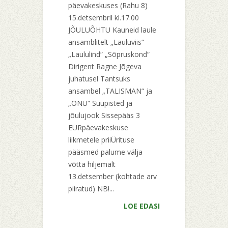
päevakeskuses (Rahu 8)
15.detsembril kl.17.00
JÕULUÕHTU Kauneid laule
ansamblitelt „Lauluviis“
„Laululind“ „Sõpruskond“
Dirigent Ragne Jõgeva
juhatusel Tantsuks
ansambel „TALISMAN“ ja
„ONU“ Suupisted ja
jõulujook Sissepääs 3
EURpäevakeskuse
liikmetele priiÜrituse
pääsmed palume välja
võtta hiljemalt
13.detsember (kohtade arv
piiratud) NB!...
LOE EDASI