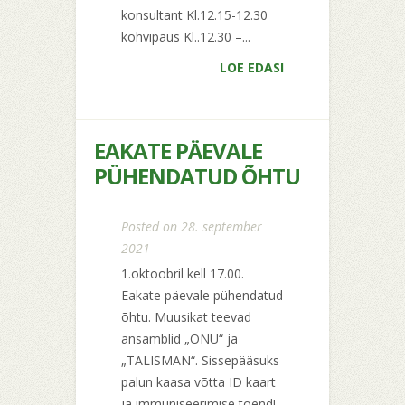
konsultant Kl.12.15-12.30
kohvipaus Kl..12.30 –...
LOE EDASI
EAKATE PÄEVALE
PÜHENDATUD ÕHTU
Posted on 28. september
2021
1.oktoobril kell 17.00.
Eakate päevale pühendatud
õhtu. Muusikat teevad
ansamblid „ONU“ ja
„TALISMAN“. Sissepääsuks
palun kaasa võtta ID kaart
ja immuniseerimise tõend!