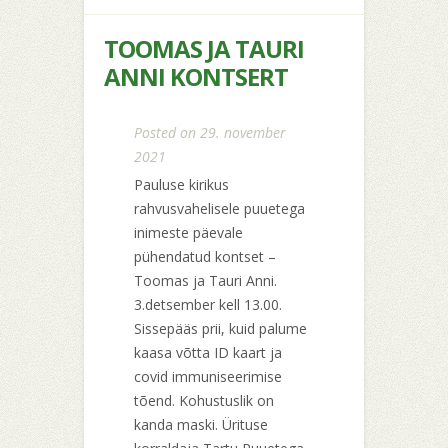
TOOMAS JA TAURI
ANNI KONTSERT
Posted on 29. november
2021
Pauluse kirikus
rahvusvahelisele puuetega
inimeste päevale
pühendatud kontset –
Toomas ja Tauri Anni.
3.detsember kell 13.00.
Sissepääs prii, kuid palume
kaasa võtta ID kaart ja
covid immuniseerimise
tõend. Kohustuslik on
kanda maski. Ürituse