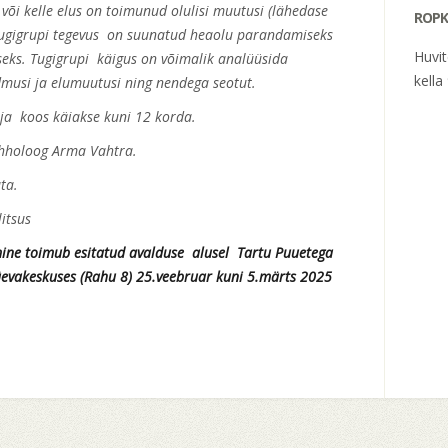
 või kelle elus on toimunud olulisi muutusi (lähedase
ROPK
 Tugigrupi tegevus on suunatud heaolu parandamiseks
Huvi
seks. Tugigrupi käigus on võimalik analüüsida
kella
ndmusi ja elumuutusi ning nendega seotut.
 ja koos käiakse kuni 12 korda.
ühholoog Arma Vahtra.
ta.
itsus
mine toimub esitatud avalduse alusel Tartu Puuetega
evakeskuses (Rahu 8) 25.veebruar kuni 5.märts 2025
v piiratud).