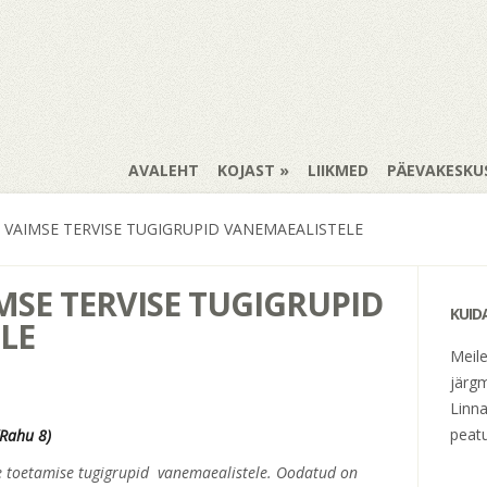
AVALEHT
KOJAST
LIIKMED
PÄEVAKESKU
VAIMSE TERVISE TUGIGRUPID VANEMAEALISTELE
SE TERVISE TUGIGRUPID
KUID
LE
Meil
järgm
 Kojas
Linna
peatu
(Rahu 8)
se toetamise tugigrupid vanemaealistele. Oodatud on