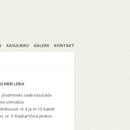
S
KASULIKKU
GALERII
KONTAKT
AS MEID LEIDA
e jõudmiseks saab kasutada
isi võimalusi:
liinibussid: nr.4 ja nr.10 Kabeli
s, nr. 6 Ropkamõisa peatus.