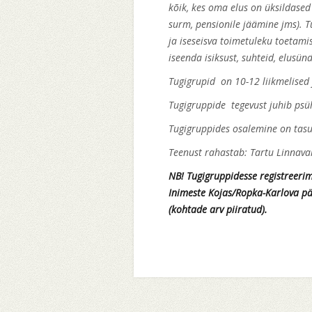
kõik, kes oma elus on üksildased
surm, pensionile jäämine jms).
ja iseseisva toimetuleku toetami
iseenda isiksust, suhteid, elusü
Tugigrupid on 10-12 liikmelised
Tugigruppide tegevust juhib ps
Tugigruppides osalemine on tasu
Teenust rahastab: Tartu Linnaval
NB! Tugigruppidesse registreeri
Inimeste Kojas/Ropka-Karlova pä
(kohtade ar